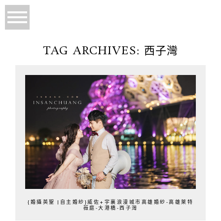
TAG ARCHIVES:
西子灣
{婚攝英聖 |自主婚紗}威佐+宇襄浪漫城市高雄婚紗-高雄萊特
薇庭-大港橋-西子灣