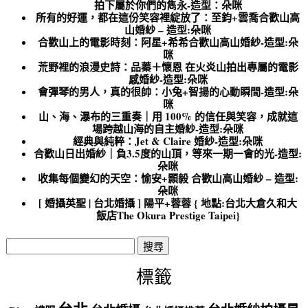
拍下屬於你們的雋永-造型：朵咪
所有的好運，都在這份笑容裡綻放了：至鈞+雲喬合歡山高
山婚紗 – 造型:朵咪
合歡山上的電影時刻：阿星+希希合歡山高山婚紗-造型:朵
咪
荒野裡的浪漫史詩：品蓁＋懷恩 在火炎山拍出專屬的電影
感婚紗-造型:朵咪
會彈琴的男人，真的很帥：小兔+智揚的心動瞬間-造型:朵
咪
山、海、瀑布的三重奏｜用 100% 的信任與笑容，成就這
場跨越山海的自主婚紗-造型:朵咪
經典與純粹：Jet & Claire 婚紗-造型:朵咪
合歡山日出婚紗｜負3.5度的山頂，等來一期一會的光-造型:
朵咪
收集每個變幻的天空：愉安+顥毅 合歡山高山婚紗 – 造型:
朵咪
[ 婚攝英聖 | 台北婚攝 ] 陽平+蓉蓉 { 地點:台北大倉久和大
飯店The Okura Prestige Taipei}
搜
尋
關
標籤
鍵
字: