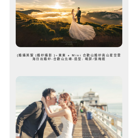
{婚攝英聖 |婚紗攝影 }~東東 + Mini 合歡山婚紗高山星空雲
海日出婚紗-合歡山北峰-造型: 晼屏/張梅姬