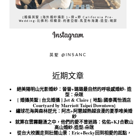
{婚攝英聖 |海外婚紗攝影 }~揆+婷 California Pre-
Wedding-比佛利-棕櫚泉-約書亞樹-馬里布海灘-造型:晼屏
英聖 @INSANC
近期文章
絕美陽明山光影婚紗：晉晉+璐璐最自然的呼吸感婚紗- 造
型：朵咪
[ 婚攝英聖 | 台北婚攝 ] Jet & Claire { 地點:國泰萬怡酒店
Courtyard by Marriott Taipei Downtown}
繡球花海與森林逆光：阿杰+阿慧越熱越浪漫的夏季唯美婚
紗
就算在雲霧翻湧之中，他們的愛不曾迷路：佑佑+KJ合歡山
高山婚紗-造型:朵咪
從台大校園走到壯闊山景：Eric+Becky回到相愛的起點，