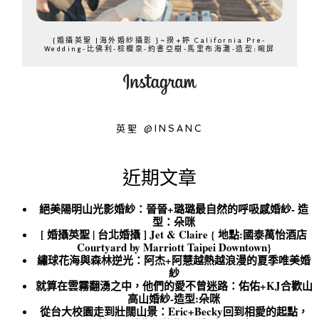
{婚攝英聖 |海外婚紗攝影 }~揆+婷 California Pre-
Wedding-比佛利-棕櫚泉-約書亞樹-馬里布海灘-造型:晼屏
英聖 @INSANC
近期文章
絕美陽明山光影婚紗：晉晉+璐璐最自然的呼吸感婚紗- 造
型：朵咪
[ 婚攝英聖 | 台北婚攝 ] Jet & Claire { 地點:國泰萬怡酒店
Courtyard by Marriott Taipei Downtown}
繡球花海與森林逆光：阿杰+阿慧越熱越浪漫的夏季唯美婚
紗
就算在雲霧翻湧之中，他們的愛不曾迷路：佑佑+KJ合歡山
高山婚紗-造型:朵咪
從台大校園走到壯闊山景：Eric+Becky回到相愛的起點，