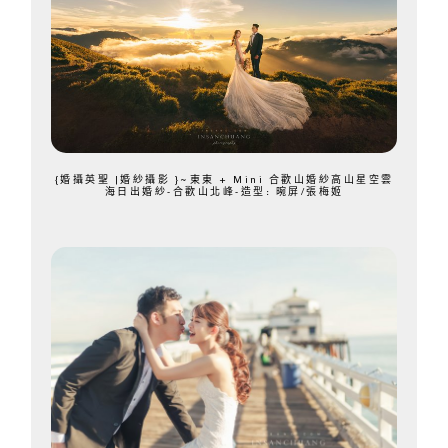
{婚攝英聖 |婚紗攝影 }~東東 + Mini 合歡山婚紗高山星空雲
海日出婚紗-合歡山北峰-造型: 晼屏/張梅姬