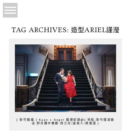
TAG ARCHIVES:
造型ARIEL謹瀅
[ 新竹婚攝 ] Kuan + Angel 婚禮紀錄@{ 地點:新竹煙波飯
店 醉月樓中餐廳-西江月/虞美人/將進酒 }