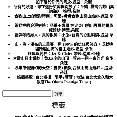
拍下屬於你們的雋永-造型：朵咪
所有的好運，都在這份笑容裡綻放了：至鈞+雲喬合歡山高
山婚紗 – 造型:朵咪
合歡山上的電影時刻：阿星+希希合歡山高山婚紗-造型:朵
咪
荒野裡的浪漫史詩：品蓁＋懷恩 在火炎山拍出專屬的電影
感婚紗-造型:朵咪
會彈琴的男人，真的很帥：小兔+智揚的心動瞬間-造型:朵
咪
山、海、瀑布的三重奏｜用 100% 的信任與笑容，成就這
場跨越山海的自主婚紗-造型:朵咪
經典與純粹：Jet & Claire 婚紗-造型:朵咪
合歡山日出婚紗｜負3.5度的山頂，等來一期一會的光-造型:
朵咪
收集每個變幻的天空：愉安+顥毅 合歡山高山婚紗 – 造型:
朵咪
[ 婚攝英聖 | 台北婚攝 ] 陽平+蓉蓉 { 地點:台北大倉久和大
飯店The Okura Prestige Taipei}
搜
尋
關
標籤
鍵
字: