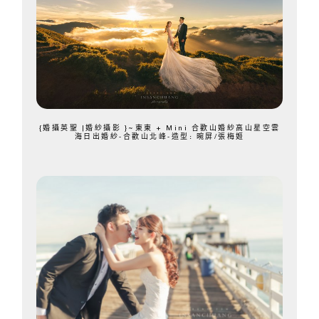
{婚攝英聖 |婚紗攝影 }~東東 + Mini 合歡山婚紗高山星空雲
海日出婚紗-合歡山北峰-造型: 晼屏/張梅姬