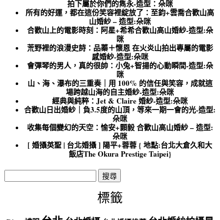
拍下屬於你們的雋永-造型：朵咪
所有的好運，都在這份笑容裡綻放了：至鈞+雲喬合歡山高
山婚紗 – 造型:朵咪
合歡山上的電影時刻：阿星+希希合歡山高山婚紗-造型:朵
咪
荒野裡的浪漫史詩：品蓁＋懷恩 在火炎山拍出專屬的電影
感婚紗-造型:朵咪
會彈琴的男人，真的很帥：小兔+智揚的心動瞬間-造型:朵
咪
山、海、瀑布的三重奏｜用 100% 的信任與笑容，成就這
場跨越山海的自主婚紗-造型:朵咪
經典與純粹：Jet & Claire 婚紗-造型:朵咪
合歡山日出婚紗｜負3.5度的山頂，等來一期一會的光-造型:
朵咪
收集每個變幻的天空：愉安+顥毅 合歡山高山婚紗 – 造型:
朵咪
[ 婚攝英聖 | 台北婚攝 ] 陽平+蓉蓉 { 地點:台北大倉久和大
飯店The Okura Prestige Taipei}
搜
尋
關
標籤
鍵
字: