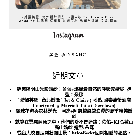
{婚攝英聖 |海外婚紗攝影 }~揆+婷 California Pre-
Wedding-比佛利-棕櫚泉-約書亞樹-馬里布海灘-造型:晼屏
英聖 @INSANC
近期文章
絕美陽明山光影婚紗：晉晉+璐璐最自然的呼吸感婚紗- 造
型：朵咪
[ 婚攝英聖 | 台北婚攝 ] Jet & Claire { 地點:國泰萬怡酒店
Courtyard by Marriott Taipei Downtown}
繡球花海與森林逆光：阿杰+阿慧越熱越浪漫的夏季唯美婚
紗
就算在雲霧翻湧之中，他們的愛不曾迷路：佑佑+KJ合歡山
高山婚紗-造型:朵咪
從台大校園走到壯闊山景：Eric+Becky回到相愛的起點，