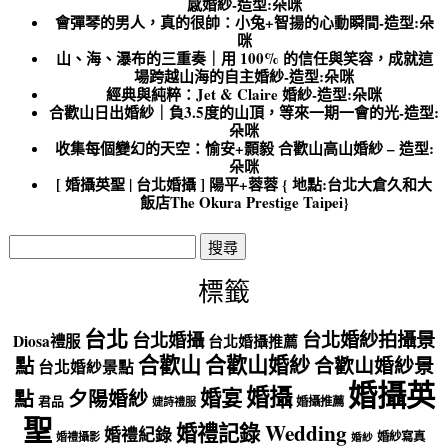
感婚紗-造型:朵咪
會彈琴的男人，真的很帥：小兔+智揚的心動瞬間-造型:朵
咪
山、海、瀑布的三重奏｜用 100% 的信任與笑容，成就這
場跨越山海的自主婚紗-造型:朵咪
經典與純粹：Jet & Claire 婚紗-造型:朵咪
合歡山日出婚紗｜負3.5度的山頂，等來一期一會的光-造型:
朵咪
收集每個變幻的天空：愉安+顥毅 合歡山高山婚紗 – 造型:
朵咪
[ 婚攝英聖 | 台北婚攝 ] 陽平+蓉蓉 { 地點:台北大倉久和大
飯店The Okura Prestige Taipei}
搜
尋
關
標籤
鍵
字:
台北
台北婚紗拍攝景
台北婚攝
Diosa禮服
台北婚攝推薦
合歡山
合歡山婚紗
點
合歡山婚紗景
台北婚紗景點
婚攝英
婚攝
婚宴
點
夕陽婚紗
君品
婚攝推薦
婕詩禮服
聖
婚禮記錄 Wedding
婚禮紀錄
婚紗寫真
婚禮攝影
婚紗