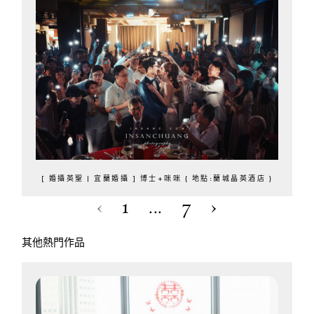
[ 婚攝英聖 | 宜蘭婚攝 ] 博士+咪咪 { 地點:蘭城晶英酒店 }
‹
1
...
7
›
其他熱門作品