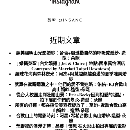
英聖 @INSANC
近期文章
絕美陽明山光影婚紗：晉晉+璐璐最自然的呼吸感婚紗- 造
型：朵咪
[ 婚攝英聖 | 台北婚攝 ] Jet & Claire { 地點:國泰萬怡酒店
Courtyard by Marriott Taipei Downtown}
繡球花海與森林逆光：阿杰+阿慧越熱越浪漫的夏季唯美婚
紗
就算在雲霧翻湧之中，他們的愛不曾迷路：佑佑+KJ合歡山
高山婚紗-造型:朵咪
從台大校園走到壯闊山景：Eric+Becky回到相愛的起點，
拍下屬於你們的雋永-造型：朵咪
所有的好運，都在這份笑容裡綻放了：至鈞+雲喬合歡山高
山婚紗 – 造型:朵咪
合歡山上的電影時刻：阿星+希希合歡山高山婚紗-造型:朵
咪
荒野裡的浪漫史詩：品蓁＋懷恩 在火炎山拍出專屬的電影