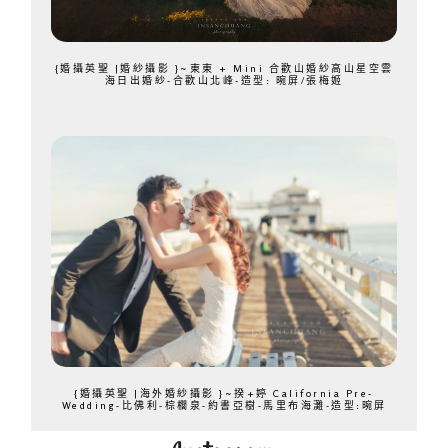
{婚攝英聖 |婚紗攝影 }~東東 + Mini 合歡山婚紗高山星空雲
海日出婚紗-合歡山北峰-造型: 晼屏/張梅姬
{婚攝英聖 |海外婚紗攝影 }~揆+婷 California Pre-
Wedding-比佛利-棕櫚泉-約書亞樹-馬里布海灘-造型:晼屏