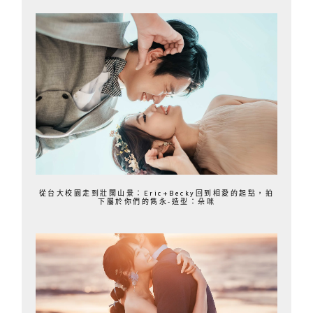
從台大校園走到壯闊山景：Eric+Becky回到相愛的起點，拍
下屬於你們的雋永-造型：朵咪