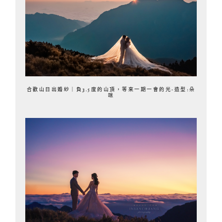
合歡山日出婚紗｜負3.5度的山頂，等來一期一會的光-造型:朵
咪