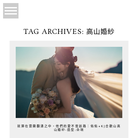
TAG ARCHIVES:
高山婚紗
就算在雲霧翻湧之中，他們的愛不曾迷路：佑佑+KJ合歡山高
山婚紗-造型:朵咪