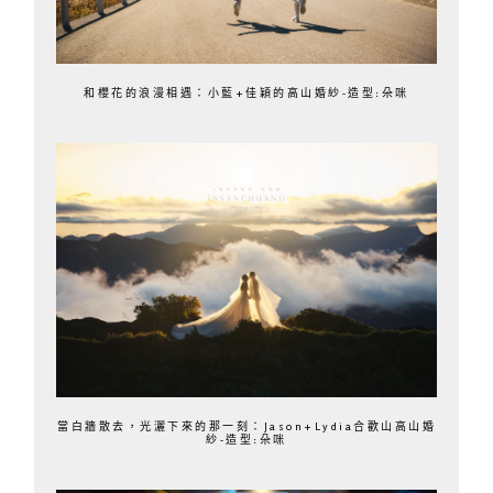
和櫻花的浪漫相遇：小藍+佳穎的高山婚紗-造型:朵咪
當白牆散去，光灑下來的那一刻：Jason+Lydia合歡山高山婚
紗-造型:朵咪