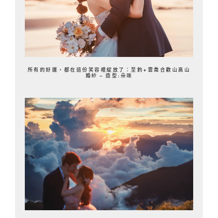
所有的好運，都在這份笑容裡綻放了：至鈞+雲喬合歡山高山
婚紗 – 造型:朵咪