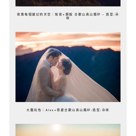
收集每個變幻的天空：愉安+顥毅 合歡山高山婚紗 – 造型:朵
咪
大膽玩色：Alex+恩菱合歡山高山婚紗-造型:朵咪