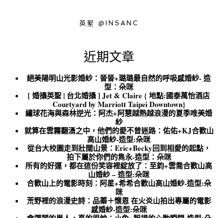
英聖 @INSANC
近期文章
絕美陽明山光影婚紗：晉晉+璐璐最自然的呼吸感婚紗- 造
型：朵咪
[ 婚攝英聖 | 台北婚攝 ] Jet & Claire { 地點:國泰萬怡酒店
Courtyard by Marriott Taipei Downtown}
繡球花海與森林逆光：阿杰+阿慧越熱越浪漫的夏季唯美婚
紗
就算在雲霧翻湧之中，他們的愛不曾迷路：佑佑+KJ合歡山
高山婚紗-造型:朵咪
從台大校園走到壯闊山景：Eric+Becky回到相愛的起點，
拍下屬於你們的雋永-造型：朵咪
所有的好運，都在這份笑容裡綻放了：至鈞+雲喬合歡山高
山婚紗 – 造型:朵咪
合歡山上的電影時刻：阿星+希希合歡山高山婚紗-造型:朵
咪
荒野裡的浪漫史詩：品蓁＋懷恩 在火炎山拍出專屬的電影
感婚紗-造型:朵咪
會彈琴的男人，真的很帥：小兔+智揚的心動瞬間-造型:朵