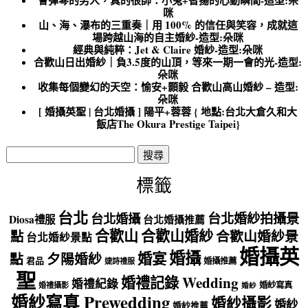
咪
山、海、瀑布的三重奏｜用 100% 的信任與笑容，成就這
場跨越山海的自主婚紗-造型:朵咪
經典與純粹：Jet & Claire 婚紗-造型:朵咪
合歡山日出婚紗｜負3.5度的山頂，等來一期一會的光-造型:
朵咪
收集每個變幻的天空：愉安+顥毅 合歡山高山婚紗 – 造型:
朵咪
[ 婚攝英聖 | 台北婚攝 ] 陽平+蓉蓉 { 地點:台北大倉久和大
飯店The Okura Prestige Taipei}
搜
尋
關
標籤
鍵
字:
台北
台北婚紗拍攝景
台北婚攝
Diosa禮服
台北婚攝推薦
合歡山
合歡山婚紗
點
合歡山婚紗景
台北婚紗景點
婚攝英
婚攝
婚宴
點
夕陽婚紗
君品
婚攝推薦
婕詩禮服
聖
婚禮記錄 Wedding
婚禮紀錄
婚紗寫真
婚禮攝影
婚紗
婚紗寫真 Prewedding
婚紗攝影
婚紗
婚紗推薦