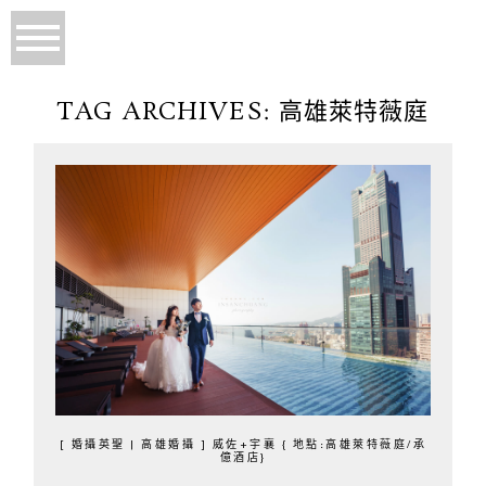
TAG ARCHIVES:
高雄萊特薇庭
[ 婚攝英聖 | 高雄婚攝 ] 威佐+宇襄 { 地點:高雄萊特薇庭/承
億酒店}