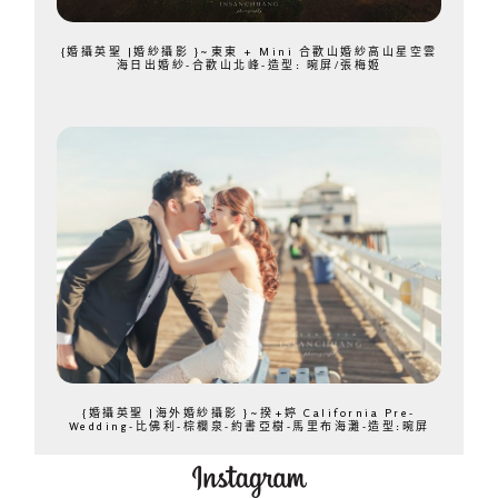
{婚攝英聖 |婚紗攝影 }~東東 + Mini 合歡山婚紗高山星空雲
海日出婚紗-合歡山北峰-造型: 晼屏/張梅姬
{婚攝英聖 |海外婚紗攝影 }~揆+婷 California Pre-
Wedding-比佛利-棕櫚泉-約書亞樹-馬里布海灘-造型:晼屏