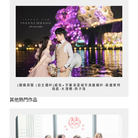
{婚攝英聖 |自主婚紗}威佐+宇襄浪漫城市高雄婚紗-高雄萊特
薇庭-大港橋-西子灣
其他熱門作品