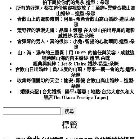
拍下屬於你們的雋永-造型：朵咪
所有的好運，都在這份笑容裡綻放了：至鈞+雲喬合歡山高
山婚紗 – 造型:朵咪
合歡山上的電影時刻：阿星+希希合歡山高山婚紗-造型:朵
咪
荒野裡的浪漫史詩：品蓁＋懷恩 在火炎山拍出專屬的電影
感婚紗-造型:朵咪
會彈琴的男人，真的很帥：小兔+智揚的心動瞬間-造型:朵
咪
山、海、瀑布的三重奏｜用 100% 的信任與笑容，成就這
場跨越山海的自主婚紗-造型:朵咪
經典與純粹：Jet & Claire 婚紗-造型:朵咪
合歡山日出婚紗｜負3.5度的山頂，等來一期一會的光-造型:
朵咪
收集每個變幻的天空：愉安+顥毅 合歡山高山婚紗 – 造型:
朵咪
[ 婚攝英聖 | 台北婚攝 ] 陽平+蓉蓉 { 地點:台北大倉久和大
飯店The Okura Prestige Taipei}
搜
尋
關
標籤
鍵
字: