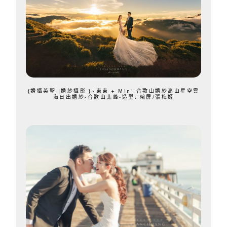
{婚攝英聖 |婚紗攝影 }~東東 + Mini 合歡山婚紗高山星空雲
海日出婚紗-合歡山北峰-造型: 晼屏/張梅姬