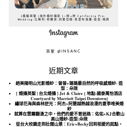
{婚攝英聖 |海外婚紗攝影 }~揆+婷 California Pre-
Wedding-比佛利-棕櫚泉-約書亞樹-馬里布海灘-造型:晼屏
英聖 @INSANC
近期文章
絕美陽明山光影婚紗：晉晉+璐璐最自然的呼吸感婚紗- 造
型：朵咪
[ 婚攝英聖 | 台北婚攝 ] Jet & Claire { 地點:國泰萬怡酒店
Courtyard by Marriott Taipei Downtown}
繡球花海與森林逆光：阿杰+阿慧越熱越浪漫的夏季唯美婚
紗
就算在雲霧翻湧之中，他們的愛不曾迷路：佑佑+KJ合歡山
高山婚紗-造型:朵咪
從台大校園走到壯闊山景：Eric+Becky回到相愛的起點，