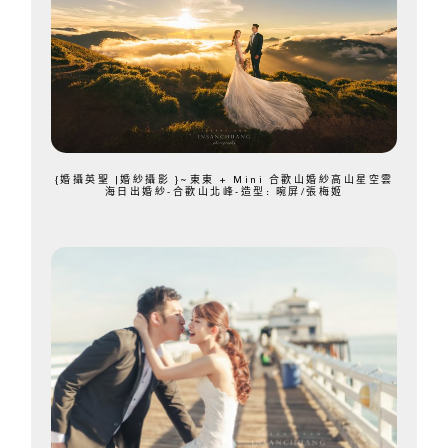
{婚攝英聖 |婚紗攝影 }~東東 + Mini 合歡山婚紗高山星空雲
海日出婚紗-合歡山北峰-造型: 晼屏/張梅姬