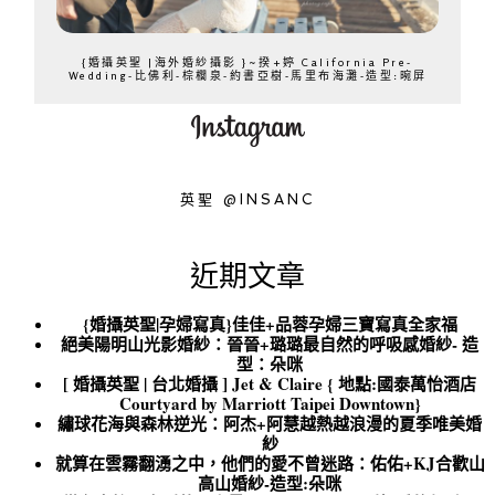
{婚攝英聖 |海外婚紗攝影 }~揆+婷 California Pre-
Wedding-比佛利-棕櫚泉-約書亞樹-馬里布海灘-造型:晼屏
英聖 @INSANC
近期文章
{婚攝英聖|孕婦寫真}佳佳+品蓉孕婦三寶寫真全家福
絕美陽明山光影婚紗：晉晉+璐璐最自然的呼吸感婚紗- 造
型：朵咪
[ 婚攝英聖 | 台北婚攝 ] Jet & Claire { 地點:國泰萬怡酒店
Courtyard by Marriott Taipei Downtown}
繡球花海與森林逆光：阿杰+阿慧越熱越浪漫的夏季唯美婚
紗
就算在雲霧翻湧之中，他們的愛不曾迷路：佑佑+KJ合歡山
高山婚紗-造型:朵咪