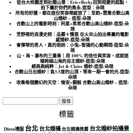
從台大校園走到壯闊山景：Eric+Becky回到相愛的起點，
拍下屬於你們的雋永-造型：朵咪
所有的好運，都在這份笑容裡綻放了：至鈞+雲喬合歡山高
山婚紗 – 造型:朵咪
合歡山上的電影時刻：阿星+希希合歡山高山婚紗-造型:朵
咪
荒野裡的浪漫史詩：品蓁＋懷恩 在火炎山拍出專屬的電影
感婚紗-造型:朵咪
會彈琴的男人，真的很帥：小兔+智揚的心動瞬間-造型:朵
咪
山、海、瀑布的三重奏｜用 100% 的信任與笑容，成就這
場跨越山海的自主婚紗-造型:朵咪
經典與純粹：Jet & Claire 婚紗-造型:朵咪
合歡山日出婚紗｜負3.5度的山頂，等來一期一會的光-造型:
朵咪
收集每個變幻的天空：愉安+顥毅 合歡山高山婚紗 – 造型:
朵咪
搜
尋
關
標籤
鍵
字:
台北
台北婚紗拍攝景
台北婚攝
Diosa禮服
台北婚攝推薦