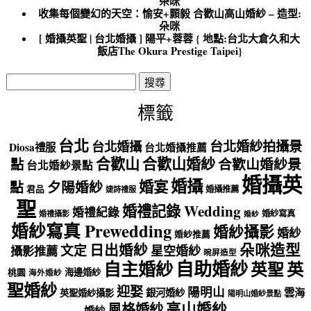
朵咪
收集每個變幻的天空：愉安+顥毅 合歡山高山婚紗 – 造型:
朵咪
[ 婚攝英聖 | 台北婚攝 ] 陽平+蓉蓉 { 地點:台北大倉久和大
飯店The Okura Prestige Taipei}
搜
尋
關
標籤
鍵
字:
台北
台北婚紗拍攝景
台北婚攝
Diosa禮服
台北婚攝推薦
合歡山
合歡山婚紗
點
合歡山婚紗景
台北婚紗景點
婚攝英
婚攝
婚宴
點
夕陽婚紗
君品
婚攝推薦
婕詩禮服
聖
婚禮記錄 Wedding
婚禮紀錄
婚紗寫真
婚禮攝影
婚紗
婚紗寫真 Prewedding
婚紗攝影
婚紗
婚紗推薦
朵咪造型
日出婚紗
文定
星空婚紗
攝影推薦
晼屏造型
自助婚紗
自主婚紗
英聖
英
海邊婚紗
桃園
海外婚紗
聖婚紗
迎娶
陽明山
雲海
銀河婚紗
英聖婚紗攝影
陽明山婚紗景點
高山婚紗
風格婚紗
婚紗