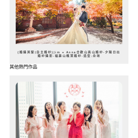
{婚攝英聖|自主婚紗}Jim + Anna合歡山高山婚紗-夕陽日出
婚紗攝影-福壽山楓葉婚紗-造型:朵咪
其他熱門作品