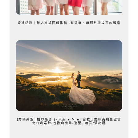
婚禮紀錄｜新人好評回饋集結 -有溫度、用照片說故事的婚攝
{婚攝英聖 |婚紗攝影 }~東東 + Mini 合歡山婚紗高山星空雲
海日出婚紗-合歡山北峰-造型: 晼屏/張梅姬