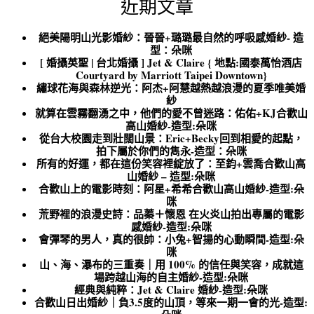
近期文章
絕美陽明山光影婚紗：晉晉+璐璐最自然的呼吸感婚紗- 造
型：朵咪
[ 婚攝英聖 | 台北婚攝 ] Jet & Claire { 地點:國泰萬怡酒店
Courtyard by Marriott Taipei Downtown}
繡球花海與森林逆光：阿杰+阿慧越熱越浪漫的夏季唯美婚
紗
就算在雲霧翻湧之中，他們的愛不曾迷路：佑佑+KJ合歡山
高山婚紗-造型:朵咪
從台大校園走到壯闊山景：Eric+Becky回到相愛的起點，
拍下屬於你們的雋永-造型：朵咪
所有的好運，都在這份笑容裡綻放了：至鈞+雲喬合歡山高
山婚紗 – 造型:朵咪
合歡山上的電影時刻：阿星+希希合歡山高山婚紗-造型:朵
咪
荒野裡的浪漫史詩：品蓁＋懷恩 在火炎山拍出專屬的電影
感婚紗-造型:朵咪
會彈琴的男人，真的很帥：小兔+智揚的心動瞬間-造型:朵
咪
山、海、瀑布的三重奏｜用 100% 的信任與笑容，成就這
場跨越山海的自主婚紗-造型:朵咪
經典與純粹：Jet & Claire 婚紗-造型:朵咪
合歡山日出婚紗｜負3.5度的山頂，等來一期一會的光-造型: