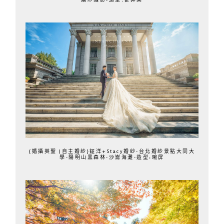
{婚攝英聖 |自主婚紗}鉦洋+Stacy婚紗-台北婚紗景點大同大
學-陽明山黑森林-沙崙海灘-造型:晼屏