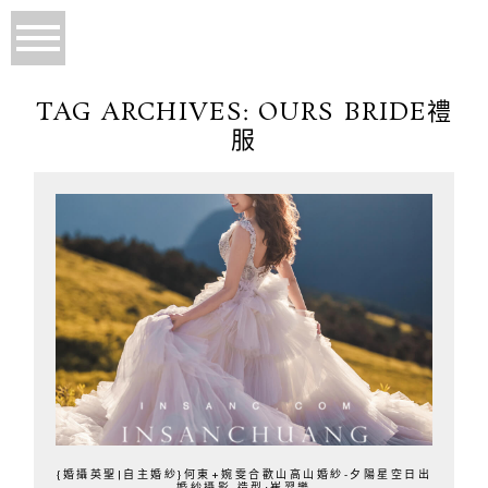
TAG ARCHIVES:
OURS BRIDE禮
服
{婚攝英聖|自主婚紗}何東+婉雯合歡山高山婚紗-夕陽星空日出
婚紗攝影-造型:崔羿樂