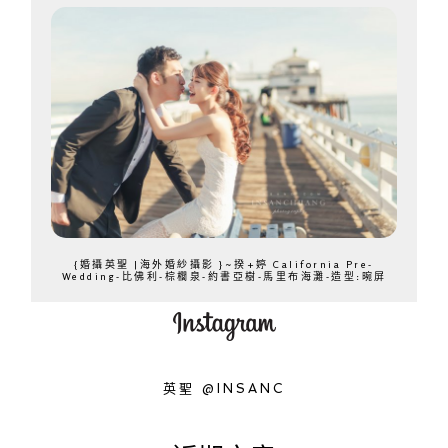
{婚攝英聖 |海外婚紗攝影 }~揆+婷 California Pre-
Wedding-比佛利-棕櫚泉-約書亞樹-馬里布海灘-造型:晼屏
英聖 @INSANC