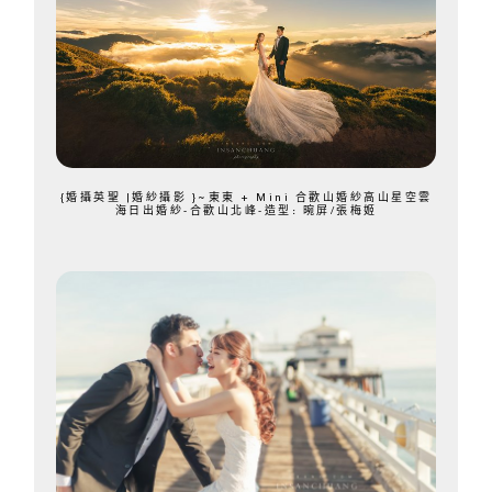
{婚攝英聖 |婚紗攝影 }~東東 + Mini 合歡山婚紗高山星空雲
海日出婚紗-合歡山北峰-造型: 晼屏/張梅姬