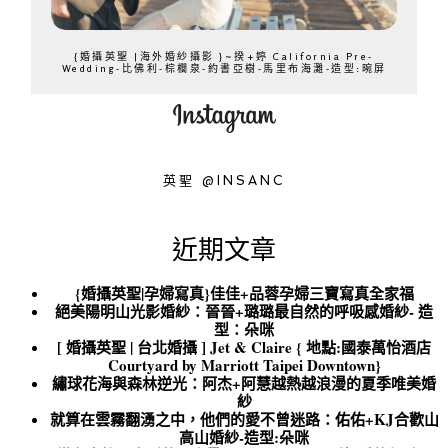
{婚攝英聖 |海外婚紗攝影 }~揆+婷 California Pre-
Wedding-比佛利-棕櫚泉-約書亞樹-馬里布海灘-造型:晼屏
英聖 @INSANC
近期文章
{婚攝英聖|孕婦寫真}佳佳+品蓉孕婦三寶寫真全家福
絕美陽明山光影婚紗：晉晉+璐璐最自然的呼吸感婚紗- 造
型：朵咪
[ 婚攝英聖 | 台北婚攝 ] Jet & Claire { 地點:國泰萬怡酒店
Courtyard by Marriott Taipei Downtown}
繡球花海與森林逆光：阿杰+阿慧越熱越浪漫的夏季唯美婚
紗
就算在雲霧翻湧之中，他們的愛不曾迷路：佑佑+KJ合歡山
高山婚紗-造型:朵咪