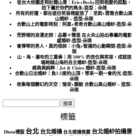
從台大校園走到壯闊山景：Eric+Becky回到相愛的起點，
拍下屬於你們的雋永-造型：朵咪
所有的好運，都在這份笑容裡綻放了：至鈞+雲喬合歡山高
山婚紗 – 造型:朵咪
合歡山上的電影時刻：阿星+希希合歡山高山婚紗-造型:朵
咪
荒野裡的浪漫史詩：品蓁＋懷恩 在火炎山拍出專屬的電影
感婚紗-造型:朵咪
會彈琴的男人，真的很帥：小兔+智揚的心動瞬間-造型:朵
咪
山、海、瀑布的三重奏｜用 100% 的信任與笑容，成就這
場跨越山海的自主婚紗-造型:朵咪
經典與純粹：Jet & Claire 婚紗-造型:朵咪
合歡山日出婚紗｜負3.5度的山頂，等來一期一會的光-造型:
朵咪
收集每個變幻的天空：愉安+顥毅 合歡山高山婚紗 – 造型:
朵咪
搜
尋
關
標籤
鍵
字:
台北
台北婚紗拍攝景
台北婚攝
Diosa禮服
台北婚攝推薦