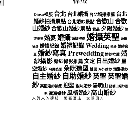
標籤
台北
台北
台北婚攝
Diosa禮服
台北婚攝推薦
合歡山
合歡
婚紗拍攝景點
台北婚紗景點
山婚紗
合歡山婚紗景點
夕陽婚紗
君品
婕
婚攝英聖
婚攝
婚宴
婚攝推薦
詩禮服
婚禮
婚禮記錄 Wedding
婚禮紀錄
婚紗寫
攝影
婚紗
婚紗寫真 Prewedding
婚
真
婚紗推薦
紗攝影
日出婚紗
文定
星
婚紗攝影推薦
朵咪造型
空婚紗
海邊婚紗
桃園
晼屏造型
海外婚紗
自助婚紗
自主婚紗
英聖
英聖婚
紗
迎娶
陽明山
銀河婚紗
英聖婚紗攝影
陽明山婚紗景
高山婚紗
風格婚紗
雲海婚紗
點
人與人的連結
萬豪酒店
文華東方