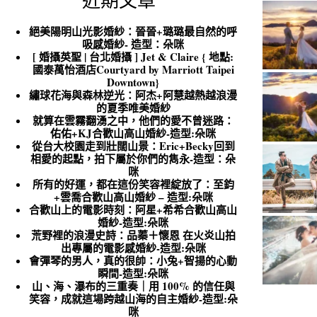
近期文章
絕美陽明山光影婚紗：晉晉+璐璐最自然的呼
吸感婚紗- 造型：朵咪
[ 婚攝英聖 | 台北婚攝 ] Jet & Claire { 地點:
國泰萬怡酒店Courtyard by Marriott Taipei
Downtown}
繡球花海與森林逆光：阿杰+阿慧越熱越浪漫
的夏季唯美婚紗
就算在雲霧翻湧之中，他們的愛不曾迷路：
佑佑+KJ合歡山高山婚紗-造型:朵咪
從台大校園走到壯闊山景：Eric+Becky回到
相愛的起點，拍下屬於你們的雋永-造型：朵
咪
所有的好運，都在這份笑容裡綻放了：至鈞
+雲喬合歡山高山婚紗 – 造型:朵咪
合歡山上的電影時刻：阿星+希希合歡山高山
婚紗-造型:朵咪
荒野裡的浪漫史詩：品蓁＋懷恩 在火炎山拍
出專屬的電影感婚紗-造型:朵咪
會彈琴的男人，真的很帥：小兔+智揚的心動
瞬間-造型:朵咪
山、海、瀑布的三重奏｜用 100% 的信任與
笑容，成就這場跨越山海的自主婚紗-造型:朵
咪