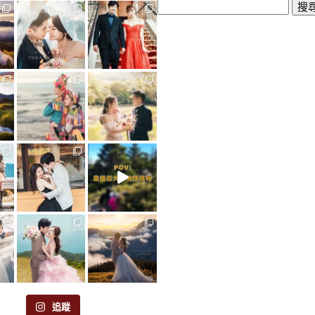
搜
尋
關
鍵
字:
追蹤