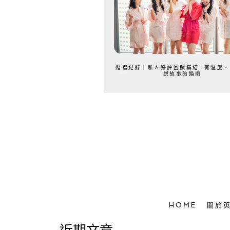
婚禮紀錄｜新人好評回饋集結 -有溫度
說故事的婚攝
HOME
關於