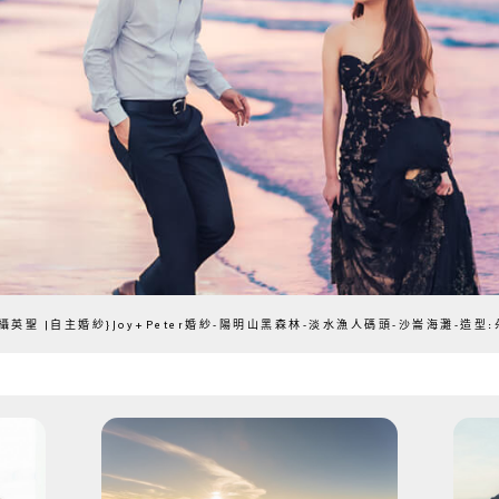
攝英聖 |自主婚紗}Joy+Peter婚紗-陽明山黑森林-淡水漁人碼頭-沙崙海灘-造型