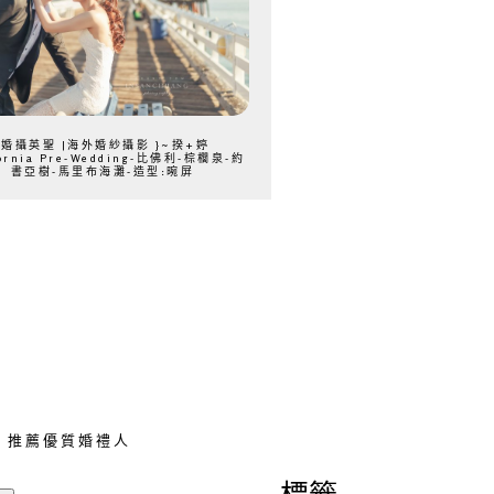
{婚攝英聖 |海外婚紗攝影 }~揆+婷
fornia Pre-Wedding-比佛利-棕櫚泉-約
書亞樹-馬里布海灘-造型:晼屏
推薦優質婚禮人