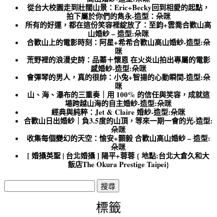
從台大校園走到壯闊山景：Eric+Becky回到相愛的起點，
拍下屬於你們的雋永-造型：朵咪
所有的好運，都在這份笑容裡綻放了：至鈞+雲喬合歡山高
山婚紗 – 造型:朵咪
合歡山上的電影時刻：阿星+希希合歡山高山婚紗-造型:朵
咪
荒野裡的浪漫史詩：品蓁＋懷恩 在火炎山拍出專屬的電影
感婚紗-造型:朵咪
會彈琴的男人，真的很帥：小兔+智揚的心動瞬間-造型:朵
咪
山、海、瀑布的三重奏｜用 100% 的信任與笑容，成就這
場跨越山海的自主婚紗-造型:朵咪
經典與純粹：Jet & Claire 婚紗-造型:朵咪
合歡山日出婚紗｜負3.5度的山頂，等來一期一會的光-造型:
朵咪
收集每個變幻的天空：愉安+顥毅 合歡山高山婚紗 – 造型:
朵咪
[ 婚攝英聖 | 台北婚攝 ] 陽平+蓉蓉 { 地點:台北大倉久和大
飯店The Okura Prestige Taipei}
搜
尋
關
標籤
鍵