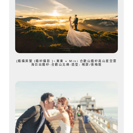
{婚攝英聖 |婚紗攝影 }~東東 + Mini 合歡山婚紗高山星空雲
海日出婚紗-合歡山北峰-造型: 晼屏/張梅姬