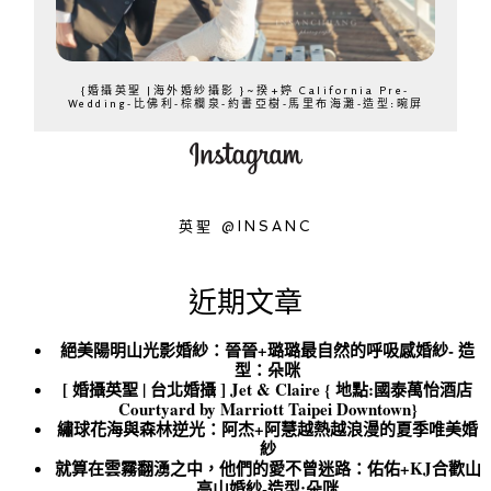
{婚攝英聖 |海外婚紗攝影 }~揆+婷 California Pre-
Wedding-比佛利-棕櫚泉-約書亞樹-馬里布海灘-造型:晼屏
英聖 @INSANC
近期文章
絕美陽明山光影婚紗：晉晉+璐璐最自然的呼吸感婚紗- 造
型：朵咪
[ 婚攝英聖 | 台北婚攝 ] Jet & Claire { 地點:國泰萬怡酒店
Courtyard by Marriott Taipei Downtown}
繡球花海與森林逆光：阿杰+阿慧越熱越浪漫的夏季唯美婚
紗
就算在雲霧翻湧之中，他們的愛不曾迷路：佑佑+KJ合歡山
高山婚紗-造型:朵咪